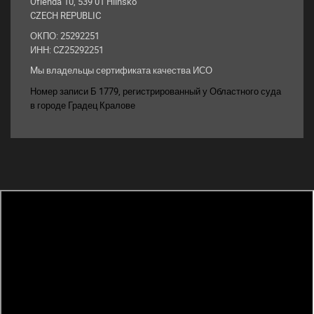
Oflenda 10, 539 01 Hlinsko
CZECH REPUBLIC
ОКПО: 25292251
ИНН: CZ25292251
Mы владельцы сертификата качества ИСО
Номер записи Б 1779, регистрированный у Областного суда
в городе Градец Кралове